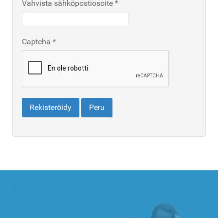
Vahvista sähköpostiosoite
*
Captcha
*
Rekisteröidy
Peru