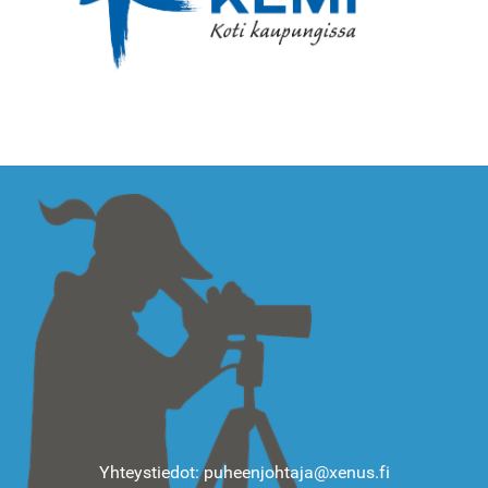
Yhteystiedot: puheenjohtaja@xenus.fi