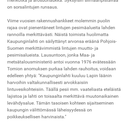
merikotka ja arosuohaukka. Syksyisin silmäänpistävää
on sorsalintujen runsaus.
Viime vuosien rakennushankkeet molemmin puolin
rajaa ovat pienentäneet lintujen pesimäalueita lahden
rannoilla merkittävästi. Näistä toimista huolimatta
Kaupunginlahti on säilyttänyt arvonsa eräänä Pohjois-
Suomen merkittävimmistä lintujen muutto- ja
pesimisalueista. Lausuntoon, jonka Maa- ja
metsätalousministeriö antoi vuonna 1976 evätessään
Tornion anomuksen purkaa lahden rauhoitus, voidaan
edelleen yhtyä: "Kaupunginlahti kuuluu Lapin läänin
harvoihin valtakunnallisesti arvokkaisiin
lintuvesikohteisiin. Täällä pesii mm. vaateliasta eteläistä
lajistoa ja lahti on toisaalta merkittävä muutonaikainen
levähdysalue. Tämän tasoisen kohteen sijaitseminen
kaupungin välittömässä läheisyydessä on
poikkeuksellisen harvinaista."