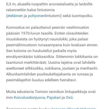
0,3 m, alueelle ruopattiin avovesialueita ja laidoille
rakennettiin kaksi lintutornia
(
eteläinen
ja
pohjoinen
lintutorni) sekä luontopolku.
Kunnostus on palauttanut pesivän vesilinnuston
pääosin 1970-luvun tasolle. Eniten olosuhteiden
muutoksista on hyötynyt naurulokki, joka palasi
pesimälinnustoon runsaampana kuin koskaan ennen.
Sen kolonia on houkutellut paikalle myös
ennätysmäärän tukkasotkia. Sittemmin lokkikanta on
taantunut merkittävästi. Uusina lajeina ovat lahdelle
asettuneet silkkiuikku, nokikana, joutsen ja merihanhi.
Alkunkarinlahden puolisukeltajakanta on runsas ja
pesimälajeihin kuuluu edelleen heinätavi.
Muita edustavia Tornion rannikon lintupaikkoja ovat
mm
Koivuluodonjuova
,
Pajukari
ja
Oxö
.