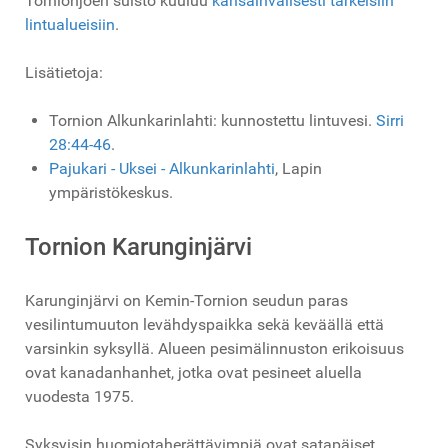
Tornionjoen suisto kuuluu
kansainvälisesti tärkeisiin
lintualueisiin
.
Lisätietoja:
Tornion Alkunkarinlahti: kunnostettu lintuvesi.
Sirri
28:44-46
.
Pajukari - Uksei - Alkunkarinlahti
, Lapin
ympäristökeskus.
Tornion Karunginjärvi
Karunginjärvi on Kemin-Tornion seudun paras
vesilintumuuton levähdyspaikka sekä keväällä että
varsinkin syksyllä. Alueen pesimälinnuston erikoisuus
ovat kanadanhanhet, jotka ovat pesineet aluella
vuodesta 1975.
Syksyisin huomiotaherättävimpiä ovat satapäiset