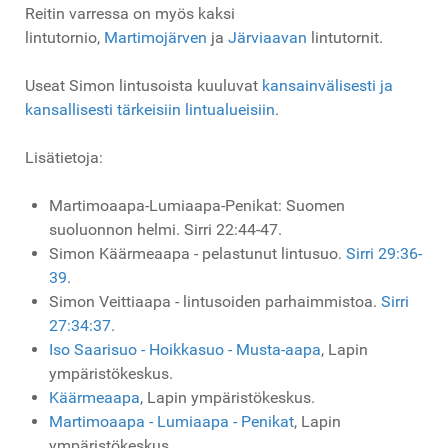
Reitin varressa on myös kaksi
lintutornio,
Martimojärven
ja
Järviaavan
lintutornit.
Useat Simon lintusoista kuuluvat
kansainvälisesti ja
kansallisesti tärkeisiin lintualueisiin
.
Lisätietoja:
Martimoaapa-Lumiaapa-Penikat: Suomen
suoluonnon helmi. Sirri 22:44-47.
Simon Käärmeaapa - pelastunut lintusuo.
Sirri 29:36-
39
.
Simon Veittiaapa - lintusoiden parhaimmistoa.
Sirri
27:34:37
.
Iso Saarisuo - Hoikkasuo - Musta-aapa
, Lapin
ympäristökeskus.
Käärmeaapa
, Lapin ympäristökeskus.
Martimoaapa - Lumiaapa - Penikat
, Lapin
ympäristökeskus.