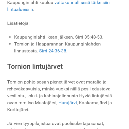
Kaupunginlahti kuuluu
valtakunnallisesti tärkeisiin
lintualueisiin
.
Lisätietoja:
Kaupunginlahti Ikean jälkeen. Sirri 35:48-53.
Tornion ja Haaparannan Kaupunginlahden
linnustosta.
Sirri 24:36-38
.
Tornion lintujärvet
Tornion pohjoisosan pienet järvet ovat matalia ja
reheväkasvuisia, minkä vuoksi niillä pesii edustava
vesilintu-, lokki- ja kahlaajalinnusto.Hyviä lintujärviä
ovan mm Iso-Mustajärvi,
Hurujärvi
, Kaakamajärvi ja
Korttojärvi.
Järvien tyyppilajistoa ovat puolisukeltajasorsat,