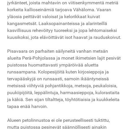
jyrkänteet, joista mahtavin on viitisenkymmentä metriä
korkeita kallioseinämiä tarjoava Vähäloma. Vaaran
yläosia peittävät valoisat ja kelorikkaat kuivat
kangasmetsät. Laaksopainanteissa ja alarinteillä
kasvillisuus rehevöityy tuoreeksi ja jopa lehtomaiseksi
kuusikoksi, jota elävöittävät isot haavat ja rauduskoivut.
Pisavaara on parhaiten säilyneitä vanhan metsän
alueita Perä-Pohjolassa ja monet ikimetsien lajit pesivät
puistossa huomattavasti ympäröivää aluetta
runsaampana. Kolopesijöitä kuten kirjosieppoja ja
tervapääskyjä on runsaasti, samoin ikääntyneissä
metsissä viihtyviä pohjantikkoja, metsoja, peukaloisia,
puukiipijöitä, leppälintuja, harmaasieppoja, kulorastaita
ja käkiä. Sen sijan tiltaltteja, töyhtötiaisia ja kuukkeleita
tapaa enää harvoin.
Alueen petolinnustoa ei ole perusteellisesti tuktittu,
mutta puistossa pesinevät säännöllisesti ainakin