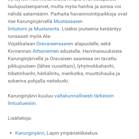
laulujoutsenparvet, mutta myös hanhia ja sorsia voi
nähdä satamäärin. Parhaita havainnointipaikkoja ovat
itse Karunginjärvellä
Mustasaaren
lintutorni
ja
Mustaranta
. Lisäksi joutsenia kerääntyy
runsaasti myös Ala-
Vojakkalaan
Oravaisensaaren
alapuolelle, sekä
Kivirannan
Aittaniemen
edustalle. Harvinaisuuksista
Karunginjärvellä ja Oravaisen saaressa on tavattu
pikkujoutsen (lähes vuosittain), lyhytnokkahanhi,
tiibetinhanhi, härkälintu, merikotka, muuttohauka ja
sokerina pohjalla neitokurki.
Karunginjärvi kuuluu
valtakunnallisesti tärkeisiin
lintualueisiin
.
Lisätietoja:
Karunginjärvi
, Lapin ympäristökeskus.