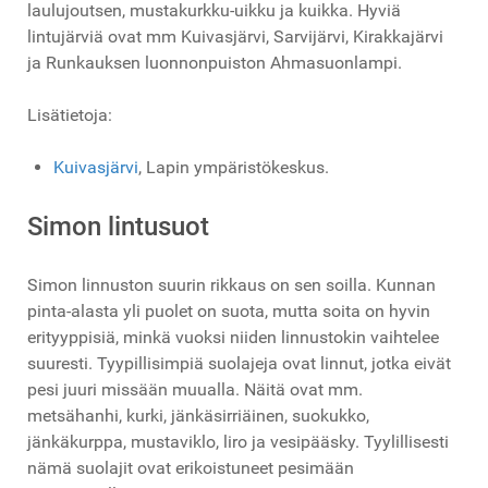
laulujoutsen, mustakurkku-uikku ja kuikka. Hyviä
lintujärviä ovat mm Kuivasjärvi, Sarvijärvi, Kirakkajärvi
ja Runkauksen luonnonpuiston Ahmasuonlampi.
Lisätietoja:
Kuivasjärvi
, Lapin ympäristökeskus.
Simon lintusuot
Simon linnuston suurin rikkaus on sen soilla. Kunnan
pinta-alasta yli puolet on suota, mutta soita on hyvin
erityyppisiä, minkä vuoksi niiden linnustokin vaihtelee
suuresti. Tyypillisimpiä suolajeja ovat linnut, jotka eivät
pesi juuri missään muualla. Näitä ovat mm.
metsähanhi, kurki, jänkäsirriäinen, suokukko,
jänkäkurppa, mustaviklo, liro ja vesipääsky. Tyylillisesti
nämä suolajit ovat erikoistuneet pesimään