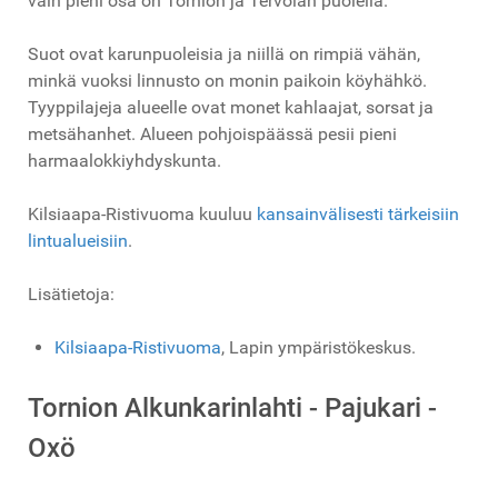
vain pieni osa on Tornion ja Tervolan puolella.
Suot ovat karunpuoleisia ja niillä on rimpiä vähän,
minkä vuoksi linnusto on monin paikoin köyhähkö.
Tyyppilajeja alueelle ovat monet kahlaajat, sorsat ja
metsähanhet. Alueen pohjoispäässä pesii pieni
harmaalokkiyhdyskunta.
Kilsiaapa-Ristivuoma kuuluu
kansainvälisesti tärkeisiin
lintualueisiin
.
Lisätietoja:
Kilsiaapa-Ristivuoma
, Lapin ympäristökeskus.
Tornion Alkunkarinlahti - Pajukari -
Oxö