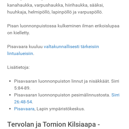
kanahaukka, varpushaukka, hiirihaukka, sääksi,
huuhkaja, helmipöllö, lapinpöllö ja varpuspöllö.
Pisan luonnonpuistossa kulkeminen ilman erikoislupaa
on kielletty.
Pisavaara kuuluu
valtakunnallisesti tärkeisiin
lintualueisiin
.
Lisätietoja:
Pisavaaran luonnonpuiston linnut ja nisäkkäät. Sirri
5:84-89.
Pisavaaran luonnonpuiston pesimälinnustosta.
Sirri
26:48-54
.
Pisavaara
, Lapin ympäristökeskus.
Tervolan ja Tornion Kilsiaapa -