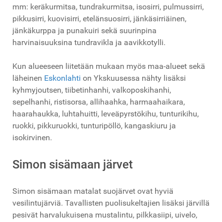
mm: keräkurmitsa, tundrakurmitsa, isosirri, pulmussirri,
pikkusirri, kuovisirri, etelänsuosirri, jänkäsirriäinen,
jänkäkurppa ja punakuiri sekä suurinpina
harvinaisuuksina tundravikla ja aavikkotylli.
Kun alueeseen liitetään mukaan myös maa-alueet sekä
läheinen
Eskonlahti
on Ykskuusessa nähty lisäksi
kyhmyjoutsen, tiibetinhanhi, valkoposkihanhi,
sepelhanhi, ristisorsa, allihaahka, harmaahaikara,
haarahaukka, luhtahuitti, leveäpyrstökihu, tunturikihu,
ruokki, pikkuruokki, tunturipöllö, kangaskiuru ja
isokirvinen.
Simon sisämaan järvet
Simon sisämaan matalat suojärvet ovat hyviä
vesilintujärviä. Tavallisten puolisukeltajien lisäksi järvillä
pesivät harvalukuisena mustalintu, pilkkasiipi, uivelo,