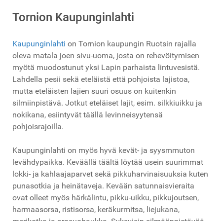
Tornion Kaupunginlahti
Kaupunginlahti
on Tornion kaupungin Ruotsin rajalla
oleva matala joen sivu-uoma, josta on rehevöitymisen
myötä muodostunut yksi Lapin parhaista lintuvesistä.
Lahdella pesii sekä eteläistä että pohjoista lajistoa,
mutta eteläisten lajien suuri osuus on kuitenkin
silmiinpistävä. Jotkut eteläiset lajit, esim. silkkiuikku ja
nokikana, esiintyvät täällä levinneisyytensä
pohjoisrajoilla.
Kaupunginlahti on myös hyvä kevät- ja syysmmuton
levähdypaikka. Keväällä täältä löytää usein suurimmat
lokki- ja kahlaajaparvet sekä pikkuharvinaisuuksia kuten
punasotkia ja heinätaveja. Kevään satunnaisvieraita
ovat olleet myös härkälintu, pikku-uikku, pikkujoutsen,
harmaasorsa, ristisorsa, keräkurmitsa, liejukana,