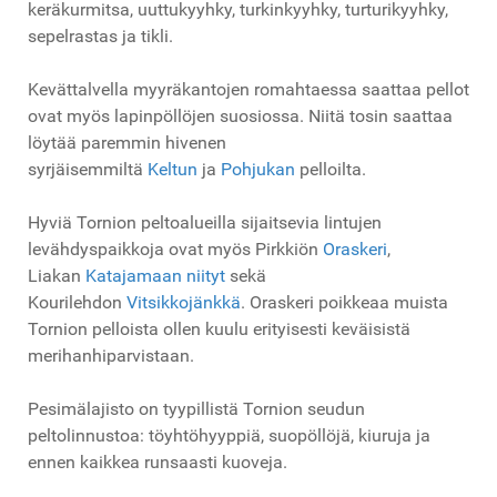
keräkurmitsa, uuttukyyhky, turkinkyyhky, turturikyyhky,
sepelrastas ja tikli.
Kevättalvella myyräkantojen romahtaessa saattaa pellot
ovat myös lapinpöllöjen suosiossa. Niitä tosin saattaa
löytää paremmin hivenen
syrjäisemmiltä
Keltun
ja
Pohjukan
pelloilta.
Hyviä Tornion peltoalueilla sijaitsevia lintujen
levähdyspaikkoja ovat myös Pirkkiön
Oraskeri
,
Liakan
Katajamaan niityt
sekä
Kourilehdon
Vitsikkojänkkä
. Oraskeri poikkeaa muista
Tornion pelloista ollen kuulu erityisesti keväisistä
merihanhiparvistaan.
Pesimälajisto on tyypillistä Tornion seudun
peltolinnustoa: töyhtöhyyppiä, suopöllöjä, kiuruja ja
ennen kaikkea runsaasti kuoveja.