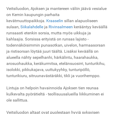
Veitsiluodon, Ajoksen ja mantereen väliin jäävä vesialue
on Kemin kaupungin parhaita
kevätmuuttopaikkoja.
Kraaselin
sillan alapuoliseen
sulaan,
Siikalahdelle
ja
Rivinsalmeen
kerääntyy keväällä
runsaasti etenkin sorsia, mutta myös uikkuja ja
kahlaajia. Sorsissa erityistä on runsas lajisto -
todennäköisimmin punasotkan, uivelon, harmaasorsan
ja ristisorsan löytää juuri täältä. Lisäksi keväällä on
alueella nähty sepelhanhi, härkälintu, haarahaukka,
arosuohaukka, keräkurmitsa, etelänsuosirri, tunturikihu,
isolokki, pikkukajava, uuttukyyhky, tunturipöllö,
tunturikiuru, sitruunavästäräkki, tikli ja vuorihemppo.
Lintuja on helpoin havainnoida Ajoksen tien reunaa
kulkevalta pyörätieltä - teollisuusalueilla liikkuminen ei
ole sallittua.
Veitsiluodon altaat ovat puolestaan hyviä syksyisen