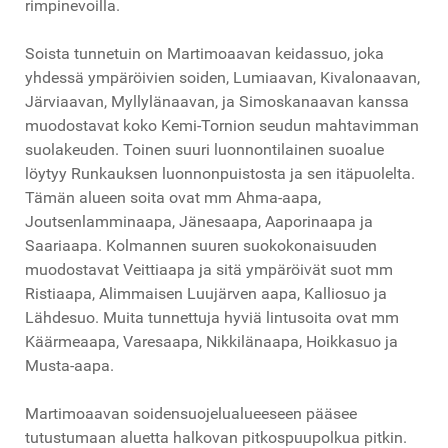
rimpinevoilla.
Soista tunnetuin on Martimoaavan keidassuo, joka
yhdessä ympäröivien soiden, Lumiaavan, Kivalonaavan,
Järviaavan, Myllylänaavan, ja Simoskanaavan kanssa
muodostavat koko Kemi-Tornion seudun mahtavimman
suolakeuden. Toinen suuri luonnontilainen suoalue
löytyy Runkauksen luonnonpuistosta ja sen itäpuolelta.
Tämän alueen soita ovat mm Ahma-aapa,
Joutsenlamminaapa, Jänesaapa, Aaporinaapa ja
Saariaapa. Kolmannen suuren suokokonaisuuden
muodostavat Veittiaapa ja sitä ympäröivät suot mm
Ristiaapa, Alimmaisen Luujärven aapa, Kalliosuo ja
Lähdesuo. Muita tunnettuja hyviä lintusoita ovat mm
Käärmeaapa, Varesaapa, Nikkilänaapa, Hoikkasuo ja
Musta-aapa.
Martimoaavan soidensuojelualueeseen pääsee
tutustumaan aluetta halkovan pitkospuupolkua pitkin.