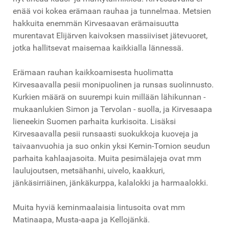
enää voi kokea erämaan rauhaa ja tunnelmaa. Metsien
hakkuita enemmän Kirvesaavan erämaisuutta
murentavat Elijärven kaivoksen massiiviset jätevuoret,
jotka hallitsevat maisemaa kaikkialla lännessä.
Erämaan rauhan kaikkoamisesta huolimatta
Kirvesaavalla pesii monipuolinen ja runsas suolinnusto.
Kurkien määrä on suurempi kuin millään lähikunnan -
mukaanlukien Simon ja Tervolan - suolla, ja Kirvesaapa
lieneekin Suomen parhaita kurkisoita. Lisäksi
Kirvesaavalla pesii runsaasti suokukkoja kuoveja ja
taivaanvuohia ja suo onkin yksi Kemin-Tornion seudun
parhaita kahlaajasoita. Muita pesimälajeja ovat mm
laulujoutsen, metsähanhi, uivelo, kaakkuri,
jänkäsirriäinen, jänkäkurppa, kalalokki ja harmaalokki.
Muita hyviä keminmaalaisia lintusoita ovat mm
Matinaapa, Musta-aapa ja Kellojänkä.