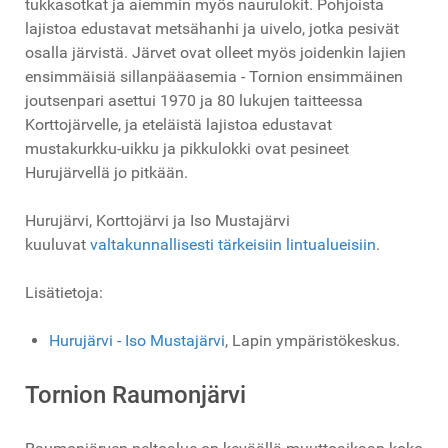
tukkasotkat ja aiemmin myös naurulokit. Pohjoista
lajistoa edustavat metsähanhi ja uivelo, jotka pesivät
osalla järvistä. Järvet ovat olleet myös joidenkin lajien
ensimmäisiä sillanpääasemia - Tornion ensimmäinen
joutsenpari asettui 1970 ja 80 lukujen taitteessa
Korttojärvelle, ja eteläistä lajistoa edustavat
mustakurkku-uikku ja pikkulokki ovat pesineet
Hurujärvellä jo pitkään.
Hurujärvi, Korttojärvi ja Iso Mustajärvi
kuuluvat
valtakunnallisesti tärkeisiin lintualueisiin
.
Lisätietoja:
Hurujärvi - Iso Mustajärvi
, Lapin ympäristökeskus.
Tornion Raumonjärvi