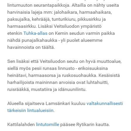
lintumuuton seurantapaikkoja. Altailla on nähty useita
harvinaisia lajeja mm: jalohaikara, harmaahaikara,
paksujalka, kehrääjä, tunturikiuru, pikkusirkku ja
harmaasirkku. Lisäksi Veitsiluodon ympäristö
etenkin
Tuhka-allas
on Kemin seudun varmin paikka
nähdä punajalkahaukka - yli puolet alueemme
havainnoista on täältä.
Sen lisäksi että Veitsiluodon seutu on hyvä muuttoalue,
siellä myös pesii runsas linnusto - erikoisuuksina
heinätavi, harmaasorsa ja ruskosuohaukka. Kesäisistä
harhailijoista maininnan arvoisia ovat luhtahuitti,
ruisrääkkä, mustatiira ja idänuunilintu.
Alueella sijaitseva Lamsänkari kuuluu
valtakunnallisesti
tärkeisiin lintualueisiin
.
Kattilalahden
lintutornille
pääsee Rytikarin kautta.