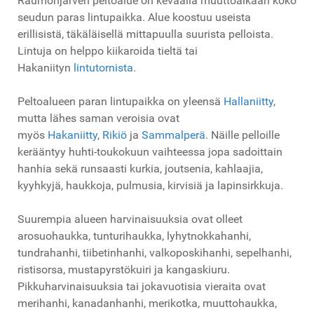
Raumonjärven peltoalue on keväällä muuttoaikaan koko
seudun paras lintupaikka. Alue koostuu useista
erillisistä, täkäläisellä mittapuulla suurista pelloista.
Lintuja on helppo kiikaroida tieltä tai
Hakaniityn
lintutornista
.
Peltoalueen paran lintupaikka on yleensä
Hallaniitty
,
mutta lähes saman veroisia ovat
myös
Hakaniitty
,
Rikiö
ja
Sammalperä
. Näille pelloille
kerääntyy huhti-toukokuun vaihteessa jopa sadoittain
hanhia sekä runsaasti kurkia, joutsenia, kahlaajia,
kyyhkyjä, haukkoja, pulmusia, kirvisiä ja lapinsirkkuja.
Suurempia alueen harvinaisuuksia ovat olleet
arosuohaukka, tunturihaukka, lyhytnokkahanhi,
tundrahanhi, tiibetinhanhi, valkoposkihanhi, sepelhanhi,
ristisorsa, mustapyrstökuiri ja kangaskiuru.
Pikkuharvinaisuuksia tai jokavuotisia vieraita ovat
merihanhi, kanadanhanhi, merikotka, muuttohaukka,