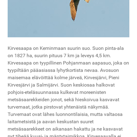
Kirvesaapa on Keminmaan suurin suo. Suon pinta-ala
on 1827 ha, suurin pituus 7 km ja leveys 4,5 km.
Kirvesaapa on tyypillinen Pohjanmaan aapasuo, joka on
tyypiltään pääasiassa lyhytkortista nevaa. Avosuon
maisemaa elävöittää kolme järveä, Kirvesjärvi, Pieni
Kirvesjärvi ja Salmijärvi. Suon keskiosaa halkovat
pohjois-eteläsuunnassa kulkevat moreenisten
metsäsaarekkeiden jonot, sekä hieskoivua kasvavat
turvemaat, jotka pirstovat yhtenäistä näkymää.
Turvemaat ovat lähes luonnontilaisia, mutta valtaosa
laitametsistä ja aavan keskustan suuret
metsäsaarekkeet on aikanaan hakattu ja ne kasvavat
nyt tiheää kuusi- ja mäntytaimikkoa. Kirvesaavalla ei