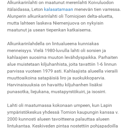
Alkunkarinlahti on maatunut merenlahti Koivuluodon
itälaidassa, Leton
kalasatamaan
menevän tien varressa.
Alunperin alkunkarinlahti oli Torniojoen delta-aluetta,
mutta lahteen laskeva Niemenjuova on nykyisin
maatunut ja usean tiepenkan katkaisema.
Alkunkarinlahdella on lintualueena kunniakas
menneisyys. Vielä 1980-luvulla lahti oli sorsien ja
kahlaajien suosima muuton levähdyspaikka. Parhaiten
alue muistetaan kiljuhanhista, joita tavattiin 1-6 linnun
parvissa vuoteen 1979 asti. Kahlaajista alueella vieraili
muuttoaikoina satapäisiä liro ja suokukkoparvia.
Harvinaisuuksia on havaittu kiljuhanhen lisäksi
punasotka, liejukana, mustapyrstökuiri, ja isosirri.
Lahti oli maatumassa kokonaan umpeen, kun Lapin
ympäristökeskus yhdessä Tornion kaupungin kanssa v.
2000 kunnosti alueen tavoitteena palauttaa alueen
lintukantaa. Keskiveden pintaa nostettiin pohjapadoilla