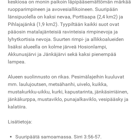
keskiosa on monin paikoin läpipääsemättömän märkää
ruopparimpineen ja avovesiallikoineen. Suuripään
länsipuolella on kaksi nevaa, Porttiaapa (2,4 km2) ja
Pihlajajänkä (1,9 km2). Tyypiltään kaikki suot ovat
pääosin matalajänteisiä ravinteisia rimpinevoja ja
lyhytkortisia nevoja. Suurten rimpi- ja allikkoalueiden
lisäksi alueella on kolme järveä Hosionlampi,
Akkunusjärvi ja Jänkäjärvi sekä kaksi pienempää
lampea.
Alueen suolinnusto on rikas. Pesimälajeihin kuuluvat
mm. laulujoutsen, metsähanhi, uivelo, kuikka,
mustakurkku-uikku, kurki, kapustarinta, jänkäsirriäinen,
jänkäkurppa, mustaviklo, punajalkaviklo, vesipääsky ja
kalatiira.
Lisätietoja:
Suuripäätä samoamassa. Sirri 3:56-57.