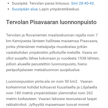
Suuripää: Tervolan paras lintusuo.
Sirri 28:40-43
.
Suuripään alue
, Lapin ympäristökeskus.
Tervolan Pisavaaran luonnonpuisto
Tervolan ja Rovaniemen maalaiskunnan rajalla noin 7
km Kemijoesta länteen hallitsee maisemaa Pisavaara,
jonka yhtenäinen metsäpatja muodostaa jyrkän
vastakohdan ympäristön pilkotuille metsille. Vaara on
ollut suojeltu lähes kokonaan jo vuodesta 1938 lähtien,
jolloin alueelle perustettiin luonnonpuisto, hieno
peräpohjalaisen metsäluonnon suojelualue.
Luonnonpuiston pinta-ala on noin 50 km2 . Vaaran
korkeimmat kohdat kohoavat Kuusilaella ja Liljalaella
noin 180 metriä ympäristöään ylemmäksi noin 262
metrin korkeuteen. Vaaran lakiosia reunustavat laajat
rakkakivikot. Jylhyyttä maisemaan tuovat monet