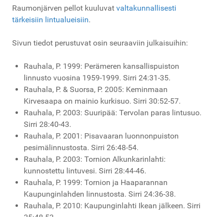
Raumonjärven pellot kuuluvat
valtakunnallisesti
tärkeisiin lintualueisiin
.
Sivun tiedot perustuvat osin seuraaviin julkaisuihin:
Rauhala, P. 1999: Perämeren kansallispuiston
linnusto vuosina 1959-1999. Sirri 24:31-35.
Rauhala, P. & Suorsa, P. 2005: Keminmaan
Kirvesaapa on mainio kurkisuo. Sirri 30:52-57.
Rauhala, P. 2003: Suuripää: Tervolan paras lintusuo.
Sirri 28:40-43.
Rauhala, P. 2001: Pisavaaran luonnonpuiston
pesimälinnustosta. Sirri 26:48-54.
Rauhala, P. 2003: Tornion Alkunkarinlahti:
kunnostettu lintuvesi. Sirri 28:44-46.
Rauhala, P. 1999: Tornion ja Haaparannan
Kaupunginlahden linnustosta. Sirri 24:36-38.
Rauhala, P. 2010: Kaupunginlahti Ikean jälkeen. Sirri