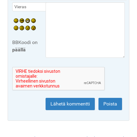
BBKoodi on
päällä