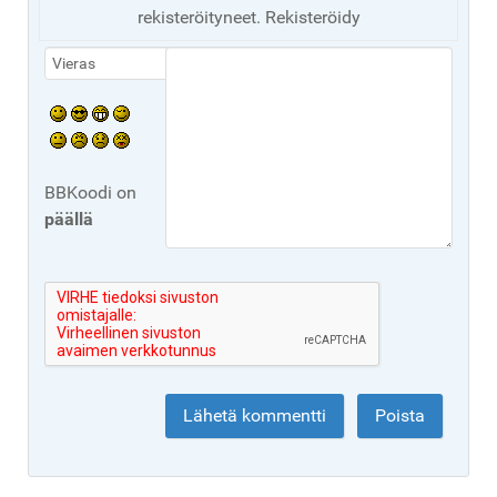
rekisteröityneet. Rekisteröidy
BBKoodi on
päällä