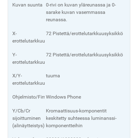
Kuvan suunta
0-rivi on kuvan yläreunassa ja 0-
sarake kuvan vasemmassa
reunassa.
X-
72 Pistettä/erottelutarkkuusyksikkö
erottelutarkkuus
Y-
72 Pistettä/erottelutarkkuusyksikkö
erottelutarkkuus
X/Y-
tuuma
erottelutarkkuusyksikkö.
Ohjelmisto/Firmware
Windows Phone
Y/Cb/Cr
Kromaattisuus-komponentit
sijoittuminen
keskitetty suhteessa luminanssi-
(alinäytteistys)
komponentteihin