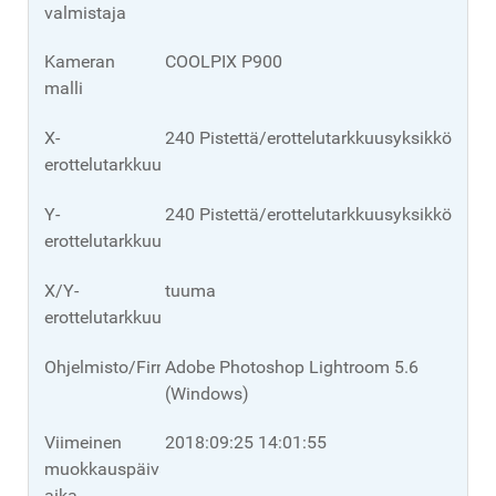
valmistaja
Kameran
COOLPIX P900
malli
X-
240 Pistettä/erottelutarkkuusyksikkö
erottelutarkkuus
Y-
240 Pistettä/erottelutarkkuusyksikkö
erottelutarkkuus
X/Y-
tuuma
erottelutarkkuusyksikkö.
Ohjelmisto/Firmware
Adobe Photoshop Lightroom 5.6
(Windows)
Viimeinen
2018:09:25 14:01:55
muokkauspäivä/-
aika