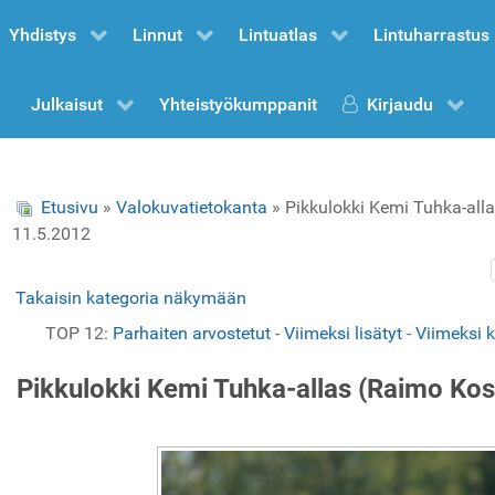
Yhdistys
Linnut
Lintuatlas
Lintuharrastus
Julkaisut
Yhteistyökumppanit
Kirjaudu
Etusivu
»
Valokuvatietokanta
» Pikkulokki Kemi Tuhka-all
11.5.2012
Takaisin kategoria näkymään
TOP 12:
Parhaiten arvostetut
-
Viimeksi lisätyt
-
Viimeksi 
Pikkulokki Kemi Tuhka-allas (Raimo Ko