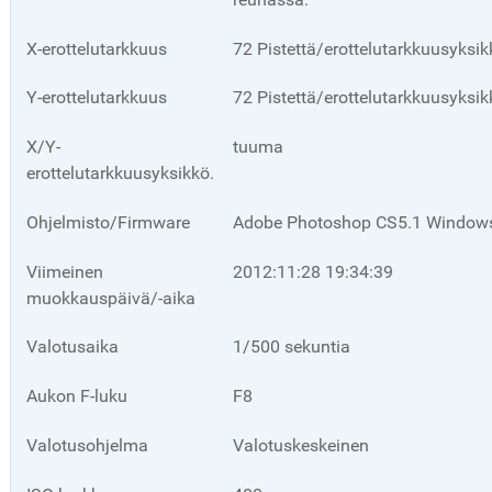
X-erottelutarkkuus
72 Pistettä/erottelutarkkuusyksi
Y-erottelutarkkuus
72 Pistettä/erottelutarkkuusyksi
X/Y-
tuuma
erottelutarkkuusyksikkö.
Ohjelmisto/Firmware
Adobe Photoshop CS5.1 Windo
Viimeinen
2012:11:28 19:34:39
muokkauspäivä/-aika
Valotusaika
1/500 sekuntia
Aukon F-luku
F8
Valotusohjelma
Valotuskeskeinen