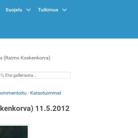
Suojelu
Tutkimus
as (Raimo Koskenkorva)
kommentoitu
-
Katsotuimmat
skenkorva) 11.5.2012