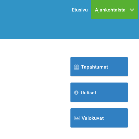
Etusivu
Ajankohtaista
Tapahtumat
Uutiset
Valokuvat