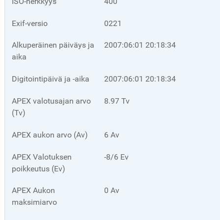
ISO-herkkyys
400
Exif-versio
0221
Alkuperäinen päiväys ja
2007:06:01 20:18:34
aika
Digitointipäivä ja -aika
2007:06:01 20:18:34
APEX valotusajan arvo
8.97 Tv
(Tv)
APEX aukon arvo (Av)
6 Av
APEX Valotuksen
-8/6 Ev
poikkeutus (Ev)
APEX Aukon
0 Av
maksimiarvo