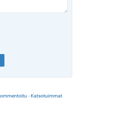
kommentoitu
-
Katsotuimmat