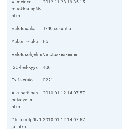
Viimeinen
2012:11:28 19:35:15
muokkauspäivä/-
aika
Valotusaika
1/40 sekuntia
Aukon F-luku
F5
Valotusohjelma
Valotuskeskeinen
ISO-herkkyys
400
Exif-versio
0221
Alkuperäinen
2010:01:12 14:07:57
päiväys ja
aika
Digitointipäivä
2010:01:12 14:07:57
ja -aika