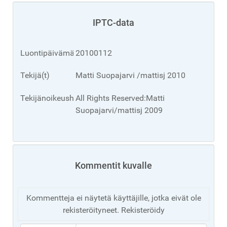
IPTC-data
Luontipäivämäärä
20100112
Tekijä(t)
Matti Suopajarvi /mattisj 2010
Tekijänoikeushuomioita
All Rights Reserved:Matti
Suopajarvi/mattisj 2009
Kommentit kuvalle
Kommentteja ei näytetä käyttäjille, jotka eivät ole
rekisteröityneet. Rekisteröidy