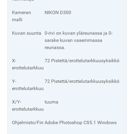
Kameran
NIKON D300
malli
Kuvan suunta
0-rivi on kuvan yläreunassa ja 0-
sarake kuvan vasemmassa
reunassa.
X-
72 Pistettä/erottelutarkkuusyksikkö
erottelutarkkuus
Y-
72 Pistettä/erottelutarkkuusyksikkö
erottelutarkkuus
X/Y-
tuuma
erottelutarkkuusyksikkö.
Ohjelmisto/Firmware
Adobe Photoshop CS5.1 Windows