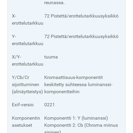
reunassa.
X-
72 Pistettä/erottelutarkkuusyksikkö
erottelutarkkuus
Y-
72 Pistettä/erottelutarkkuusyksikkö
erottelutarkkuus
X/Y-
tuuma
erottelutarkkuusyksikkö.
Y/Cb/Cr
Kromaattisuus-komponentit
sijoittuminen
keskitetty suhteessa luminanssi-
(alinäytteistys)
komponentteihin
Exif-versio
0221
Komponentin
Komponentti 1: Y (luminanssi)
asetukset
Komponentti 2: Cb (Chroma miinus
sininen)